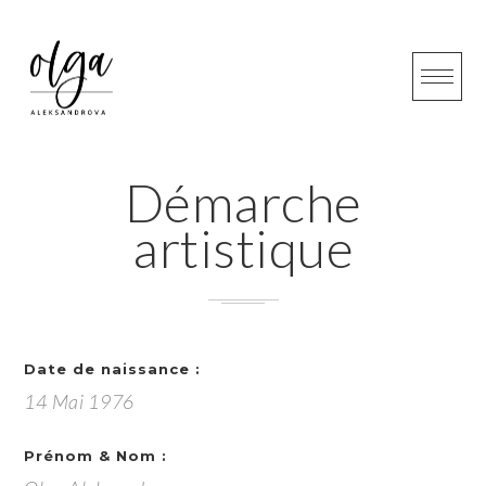
Skip
to
content
Démarche
artistique
Date de naissance :
14 Mai 1976
Prénom & Nom :