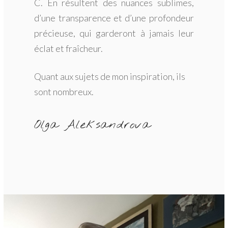
C. En résultent des nuances sublimes,
d’une transparence et d’une profondeur
précieuse, qui garderont à jamais leur
éclat et fraîcheur.
Quant aux sujets de mon inspiration, ils
sont nombreux.
Olga Aleksandrova